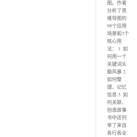
图。作者
分析了思
维导图的
98个应用
场景和3个
核心用
法： 1. 如
何用一个
关键词头
脑风暴 2.
如何整
理、记忆
信息 3. 如
何关联、
创造故事
书中还列
举了来自
各行各业