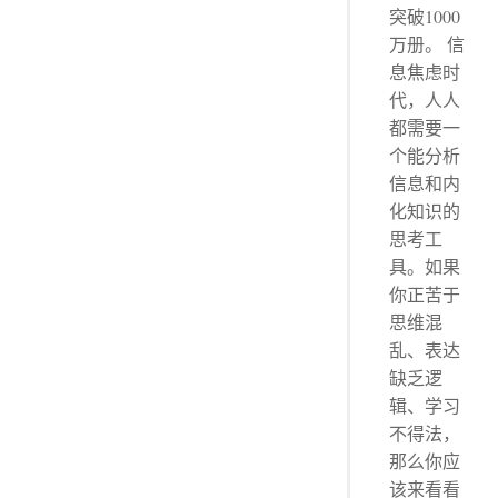
突破1000
万册。 信
息焦虑时
代，人人
都需要一
个能分析
信息和内
化知识的
思考工
具。如果
你正苦于
思维混
乱、表达
缺乏逻
辑、学习
不得法，
那么你应
该来看看