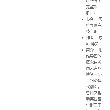
思维导图
完整手
册|200
书名： 思
维导图完
整手册
作者： 东
尼·博赞
简介： 思
维导图的
概念由英
国人东尼·
博赞于20
世纪60年
代创造，
曾用来帮
助英国查
尔斯王子