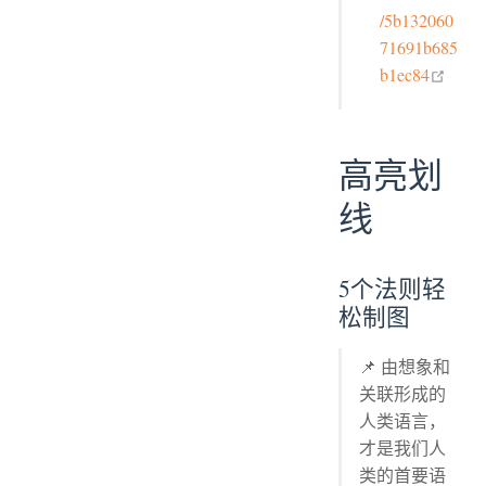
/5b132060
71691b685
open 
b1ec84
高亮划
线
5个法则轻
松制图
📌 由想象和
关联形成的
人类语言，
才是我们人
类的首要语