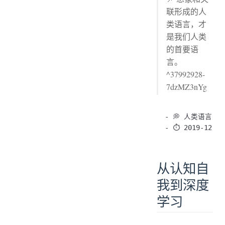
联形成的人
类语言，才
是我们人类
的首要语
言。
^37992928-
7dzMZ3nYg
- 💭 人类语言

从认知自
我到深度
学习