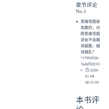
章节评论
No.1
思维导图是
发散的，对
照思维导图
讲会不会越
讲越散，越
讲越乱？
^37992928-
7ednTEfUO
⏱ 2020-
01-08
08:33:59
本书评