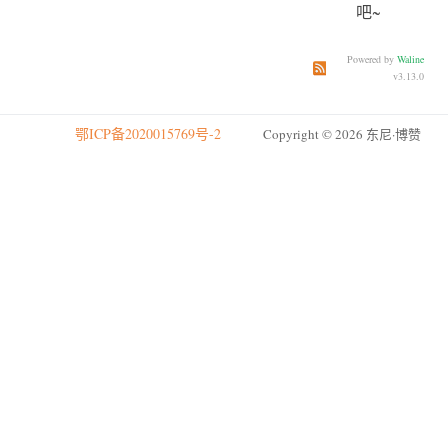
吧~
Powered by
Waline
订阅本文评论
订阅本站
v3.13.0
鄂ICP备2020015769号-2
Copyright © 2026 东尼·博赞