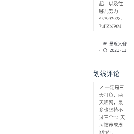
起，以及往
哪儿努力
^37992928-
7uFZbJ9tM
- 💭 最近又偷懒了
划线评论
📌 一定是三
天打鱼、两
天晒网，最
多也坚持不
过三个“21天
习惯养成周
期”的。