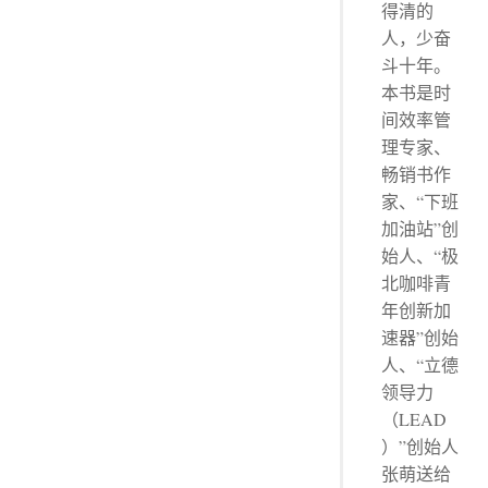
得清的
人，少奋
斗十年。
本书是时
间效率管
理专家、
畅销书作
家、“下班
加油站”创
始人、“极
北咖啡青
年创新加
速器”创始
人、“立德
领导力
（LEAD
）”创始人
张萌送给