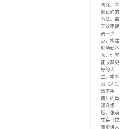
弯路，掌
握正确的
方法。每
天效率提
高一点
点，构建
职场硬本
领，你就
能收获更
好的人
生。本书
为《人生
效率手
册》的重
塑升级
版。张萌
在喜马拉
雅重讲人