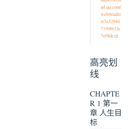
ad.qq.com/
web/reader
/e7e32940
7190f632e
open 
7e08dc
高亮划
线
CHAPTE
R 1 第一
章 人生目
标