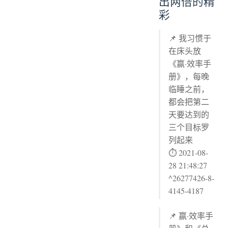
出两倍的精
彩
📌 我习惯于
在床头放
《赢·效率手
册》，每晚
临睡之前，
都会把第二
天要达到的
三个目标罗
列起来
⏱ 2021-08-
28 21:48:27
^26277426-8-
4145-4187
📌 赢·效率手