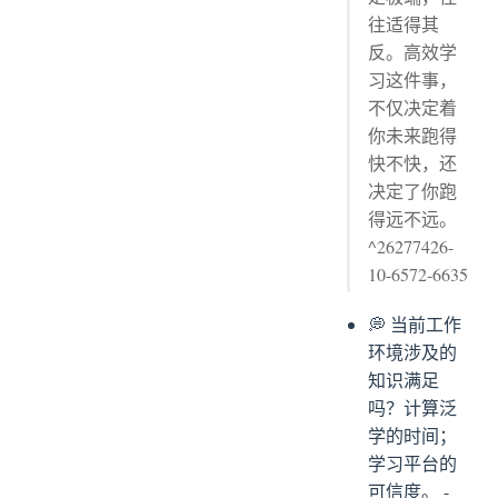
往适得其
反。高效学
习这件事，
不仅决定着
你未来跑得
快不快，还
决定了你跑
得远不远。
^26277426-
10-6572-6635
💭 当前工作
环境涉及的
知识满足
吗？计算泛
学的时间；
学习平台的
可信度。 -