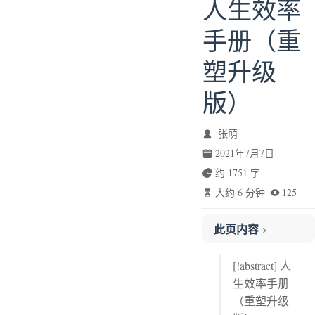
人生效率
手册（重
塑升级
版）
张萌
2021年7月7日
约 1751 字
大约 6 分钟
125
此页内容
CHAPTER 1 第一章 人生目标
[!abstract] 人
04 1000天小树林计划：我是如何修炼硬本领英语的
生效率手册
05 坚持早起的你，将比他人多活出两倍的精彩
（重塑升级
02 全面打造自我学习系统：建立精学和泛学体系