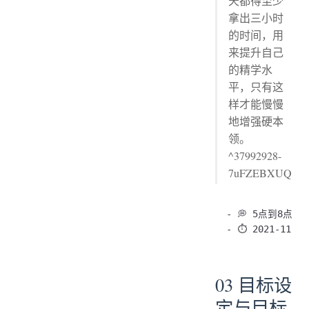
天都得至少
拿出三小时
的时间，用
来提升自己
的精学水
平，只有这
样才能慢慢
地增强硬本
领。
^37992928-
7uFZEBXUQ
- 💭 5点到8点

03 目标设
定与目标