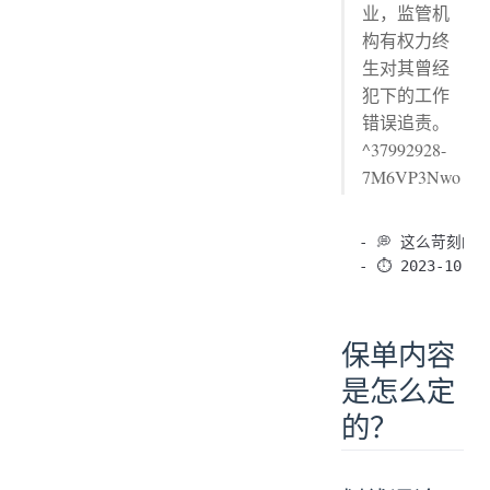
业，监管机
构有权力终
生对其曾经
犯下的工作
错误追责。
^37992928-
7M6VP3Nwo
- 💭 这么苛刻的吗
保单内容
是怎么定
的？