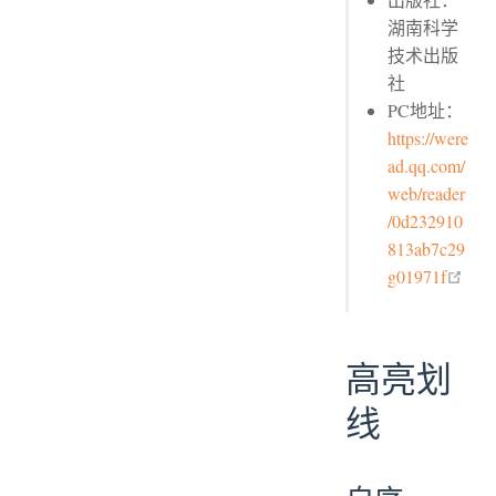
湖南科学
技术出版
社
PC地址：
https://were
ad.qq.com/
web/reader
/0d232910
813ab7c29
open
g01971f
高亮划
线