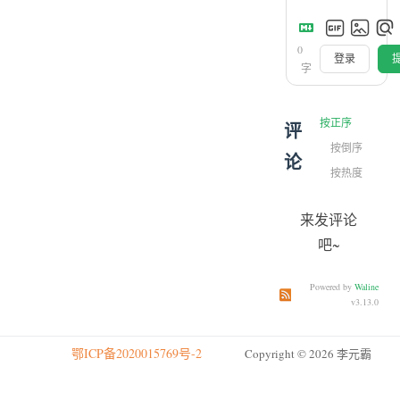
0
登录
字
按正序
评
按倒序
论
按热度
来发评论
吧~
Powered by
Waline
订阅本文评论
订阅本站
v3.13.0
鄂ICP备2020015769号-2
Copyright © 2026 李元霸