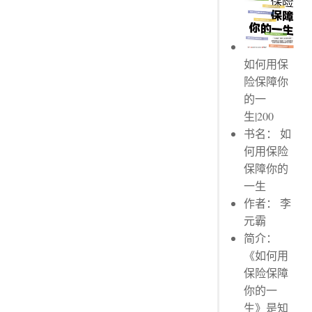
一些投保常见的基本术语
如何选择适合自己的保险产品？
在国内买保险更靠谱吗？
划线评论
如何用保
险保障你
保险公司会不够偿付吗？
的一
划线评论
生|200
保单内容是怎么定的？
书名： 如
划线评论
何用保险
划线评论
保障你的
一些投保常见的基本术语
一生
划线评论
作者： 李
元霸
简介：
《如何用
保险保障
你的一
生》是知