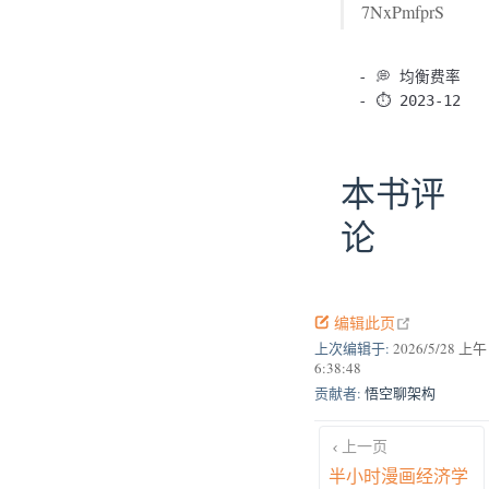
7NxPmfprS
- 💭 均衡费率

本书评
论
open in new
编辑此页
上次编辑于:
2026/5/28 上午
6:38:48
贡献者:
悟空聊架构
上一页
半小时漫画经济学