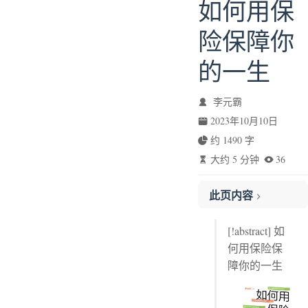
如何用保
险保障你
的一生
李元霸
2023年10月10日
约 1490 字
大约 5 分钟
36
此页内容
自序
[!abstract] 如
在国内买保险更靠谱吗？
何用保险保
保险公司会不够偿付吗？
障你的一生
怎么选择保险公司及保险？
保单内容是怎么定的？