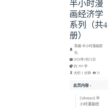
半小时漫
画经济学
系列（共4
册）
陈磊·半小时漫画团
队
2024年3月21日
约 393 字
大约 1 分钟
31
此页内容
四 养老金能养老吗
[!abstract] 半
小时漫画经