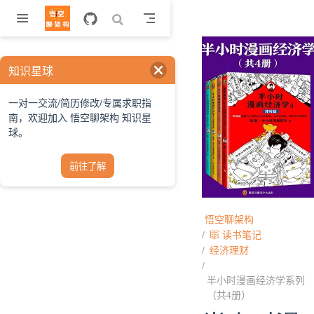
跳至主要內容
知识星球
一对一交流/简历修改/专属求职指
南，欢迎加入 悟空聊架构 知识星
球。
前往了解
悟空聊架构
读书笔记
经济理财
半小时漫画经济学系列
（共4册）