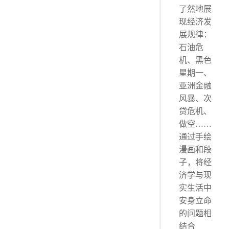
了然地展
现经济发
展规律：
石油危
机、黑色
星期一、
亚洲金融
风暴、次
贷危机、
做空……
通过手绘
漫画和段
子，将经
济学与现
实生活中
安身立命
的问题相
结合