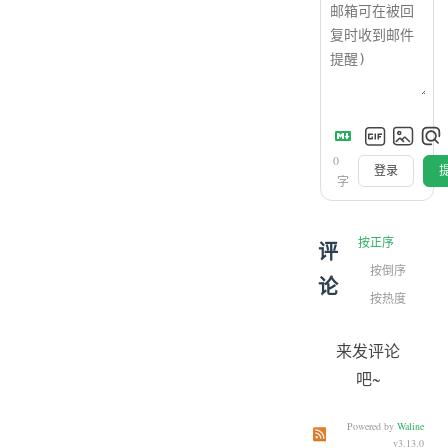
0
登录
字
按正序
评
按倒序
论
按热度
来发评论
吧~
Powered by
Waline
订阅本文评论
订阅本站
v3.13.0