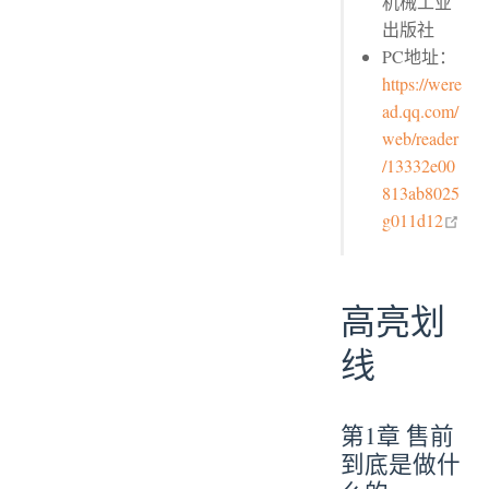
机械工业
出版社
PC地址：
https://were
ad.qq.com/
web/reader
/13332e00
813ab8025
ope
g011d12
高亮划
线
第1章 售前
到底是做什