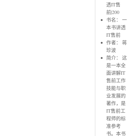
透IT售
前|200
书名： 一
本书讲透
IT售前
作者： 蒋
珍波
简介： 这
是一本全
面讲解IT
售前工作
技能与职
业发展的
著作，是
IT售前工
程师的标
准参考
书。本书