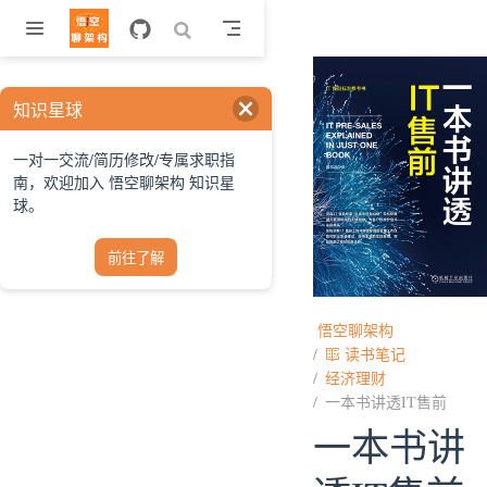
跳至主要內容
知识星球
一对一交流/简历修改/专属求职指
南，欢迎加入 悟空聊架构 知识星
球。
前往了解
悟空聊架构
读书笔记
经济理财
一本书讲透IT售前
一本书讲