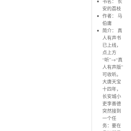
书名： 长
安的荔枝
作者： 马
伯庸
简介： 真
人有声书
已上线，
点上方
“听”→“真
人有声版”
可收听。
大唐天宝
十四年，
长安城小
吏李善德
突然接到
一个任
务：要在