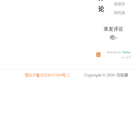
按倒序
论
按热度
来发评论
吧~
Powered by
Waline
订阅本文评论
订阅本站
v3.13.0
鄂ICP备2020015769号-2
Copyright © 2026 马伯庸