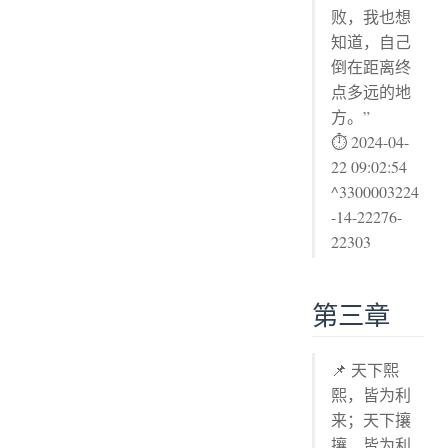
败，我也想
知道，自己
倒在距离终
点多远的地
方。”
⏱ 2024-04-
22 09:02:54
^3300003224
-14-22276-
22303
第三章
📌 天下熙
熙，皆为利
来；天下攘
攘，皆为利