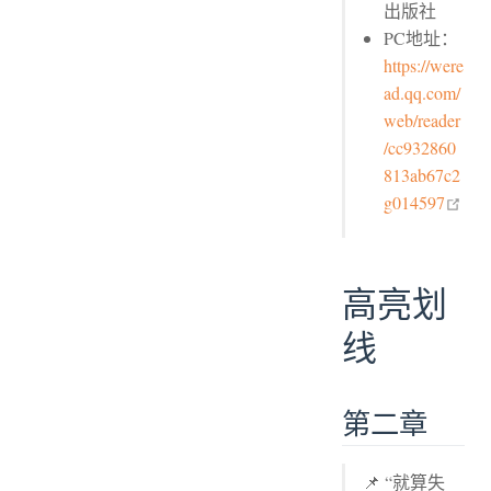
出版社
PC地址：
https://were
ad.qq.com/
web/reader
/cc932860
813ab67c2
ope
g014597
高亮划
线
第二章
📌 “就算失