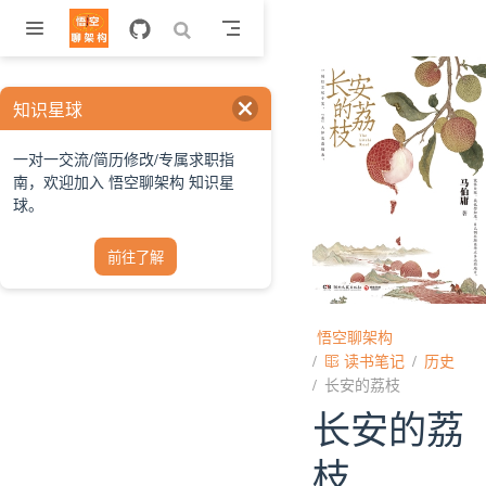
跳至主要內容
知识星球
一对一交流/简历修改/专属求职指
南，欢迎加入 悟空聊架构 知识星
球。
前往了解
悟空聊架构
读书笔记
历史
长安的荔枝
长安的荔
枝