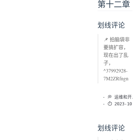
第十二章
划线评论
📌 拍脑袋非
要搞扩容，
现在出了乱
子，
^37992928-
7M2ZRfngn
- 💭 运维和开发背
划线评论