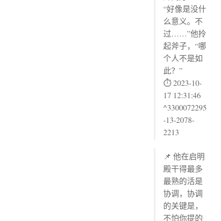
“好像是没什
么意义。不
过……”他拎
起斧子，“哪
个人不是如
此？”
⏱ 2023-10-
17 12:31:46
^3300072295
-13-2078-
2213
📌 他在启明
殿干得最多
最熟的活是
协调，协调
的关键是，
不怕你提的