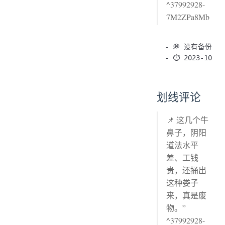
^37992928-
7M2ZPa8Mb
- 💭 没有备份
划线评论
📌 这几个牛
鼻子，阴阳
道法水平
差、工钱
贵，还捅出
这种娄子
来，真是废
物。”
^37992928-