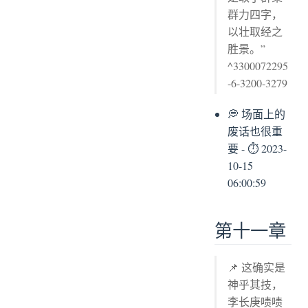
群力四字，
以壮取经之
胜景。”
^3300072295
-6-3200-3279
💭 场面上的
废话也很重
要 - ⏱ 2023-
10-15
06:00:59
第十一章
📌 这确实是
神乎其技，
李长庚啧啧