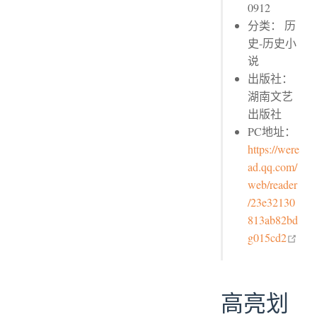
0912
分类： 历
史-历史小
说
出版社：
湖南文艺
出版社
PC地址：
https://were
ad.qq.com/
web/reader
/23e32130
813ab82bd
ope
g015cd2
高亮划