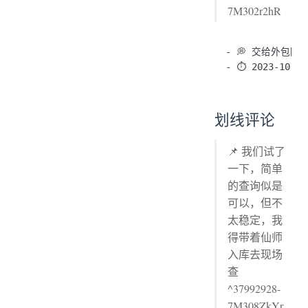
7M302r2hR
- 💭 交给外
划线评论
📌 我们试了
一下，简单
的查询似是
可以，但不
太稳定，我
得带着仙师
入库去现场
查
^37992928-
7M308ZkYr