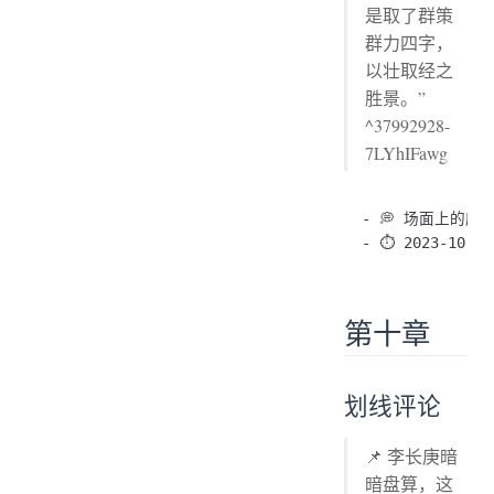
是取了群策
群力四字，
以壮取经之
胜景。”
^37992928-
7LYhIFawg
- 💭 场面上的废
第十章
划线评论
📌 李长庚暗
暗盘算，这