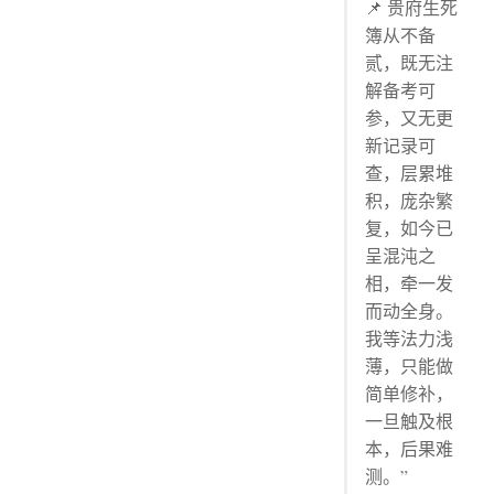
📌 贵府生死
簿从不备
贰，既无注
解备考可
参，又无更
新记录可
查，层累堆
积，庞杂繁
复，如今已
呈混沌之
相，牵一发
而动全身。
我等法力浅
薄，只能做
简单修补，
一旦触及根
本，后果难
测。”