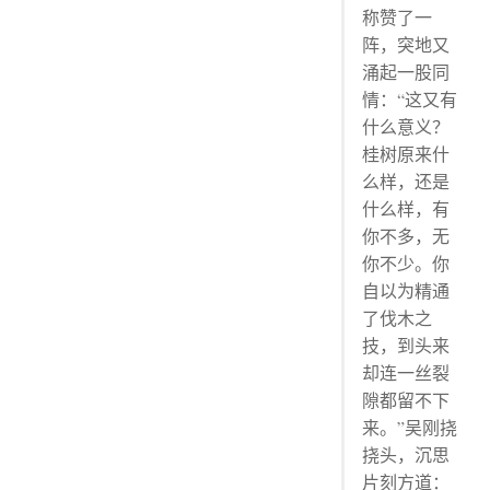
称赞了一
阵，突地又
涌起一股同
情：“这又有
什么意义？
桂树原来什
么样，还是
什么样，有
你不多，无
你不少。你
自以为精通
了伐木之
技，到头来
却连一丝裂
隙都留不下
来。”吴刚挠
挠头，沉思
片刻方道：