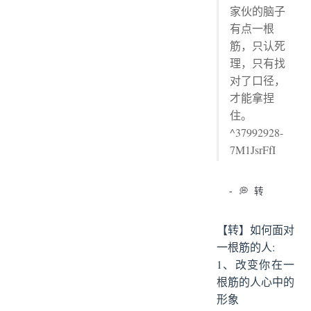
家伙的脑子
有点一根
筋，只认死
理，只有找
对了口径，
才能拿捏
住。
^37992928-
7M1JsrFfI
【转】如何面对
一根筋的人:
1、改变你在一
根筋的人心中的
形象