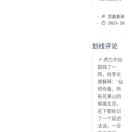
- 💭 页面查询不
划线评论
📌 虎力大仙
鼓捣了一
阵，给李长
庚解释：“仙
师你看，所
有花果山的
猴属生灵，
名下都标记
了一个延迟
法诀。一旦