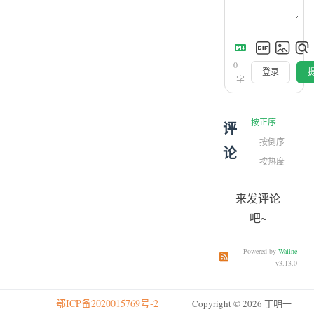
0
登录
字
按正序
评
按倒序
论
按热度
来发评论
吧~
Powered by
Waline
订阅本文评论
订阅本站
v3.13.0
鄂ICP备2020015769号-2
Copyright © 2026 丁明一