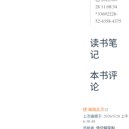
28 11:08:34
^33692228-
52-4358-4375
读书笔
记
本书评
论
open in new
编辑此页
上次编辑于:
2026/5/28 上午
6:38:48
贡献者:
悟空聊架构