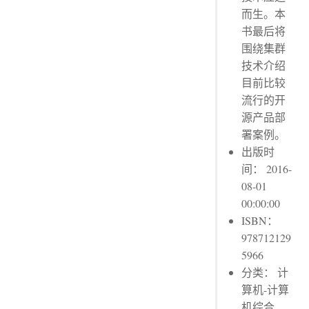
而生。本
书最后将
围绕集群
技术介绍
目前比较
流行的开
源产品部
署案例。
出版时
间： 2016-
08-01
00:00:00
ISBN：
978712129
5966
分类： 计
算机-计算
机综合