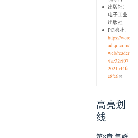
出版社：
电子工业
出版社
PC地址：
https://were
ad.qq.com/
web/reader
/fae32ef07
2021a44fa
open i
e8fe6
高亮划
线
第8章 集群