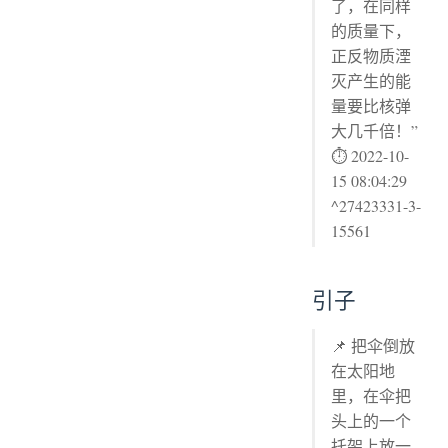
了，在同样
的质量下，
正反物质湮
灭产生的能
量要比核弹
大几千倍！”
⏱ 2022-10-
15 08:04:29
^27423331-3-
15561
引子
📌 把伞倒放
在太阳地
里，在伞把
头上的一个
托架上放一