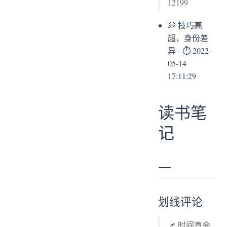
12199
💭 技巧高
超，身份差
异 - ⏱ 2022-
05-14
17:11:29
读书笔
记
一
划线评论
📌 时间真会