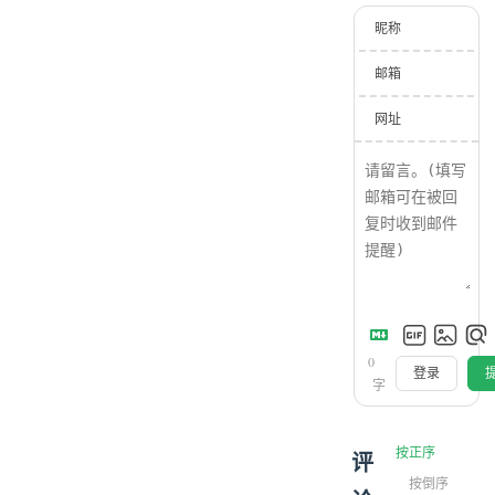
昵称
邮箱
网址
0
登录
字
按正序
评
按倒序