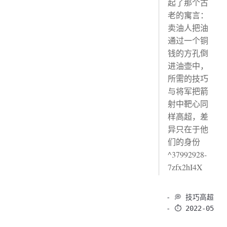
起了那个古
老的寓言：
卖油人把油
通过一个铜
钱的方孔倒
进油壶中，
所需的技巧
与将军把箭
射中靶心同
样高超，差
异只在于他
们的身份
^37992928-
7zfx2hI4X
- 💭 技巧高超，