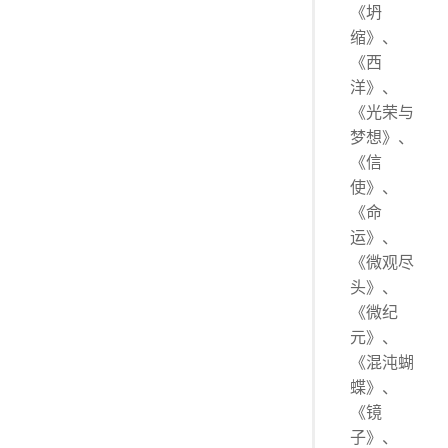
《坍
缩》、
《西
洋》、
《光荣与
梦想》、
《信
使》、
《命
运》、
《微观尽
头》、
《微纪
元》、
《混沌蝴
蝶》、
《镜
子》、