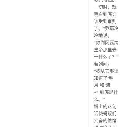
一切时，就
明白到底谁
该受到审判
了。”乔耶冷
冷地说。
“你到冈瓦纳
皇帝那里去
干什么了？”
若列问。
“我从它那里
知道了‘明
月’和‘海
神’到底是什
么。”
博士的这句
话使蚂蚁们
亢奋的情绪