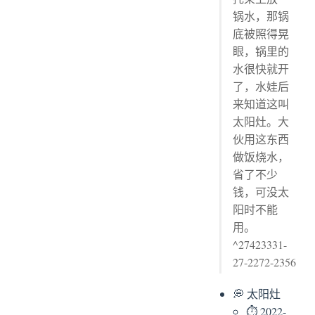
锅水，那锅
底被照得晃
眼，锅里的
水很快就开
了，水娃后
来知道这叫
太阳灶。大
伙用这东西
做饭烧水，
省了不少
钱，可没太
阳时不能
用。
^27423331-
27-2272-2356
💭 太阳灶
⏱ 2022-