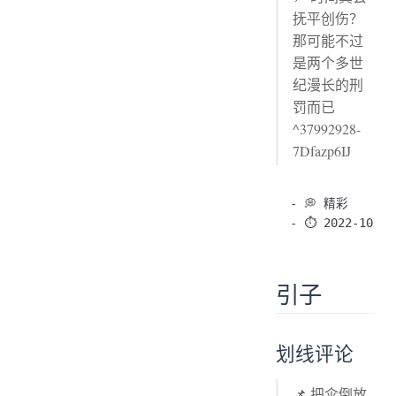
抚平创伤？
那可能不过
是两个多世
纪漫长的刑
罚而已
^37992928-
7Dfazp6IJ
- 💭 精彩

引子
划线评论
📌 把伞倒放