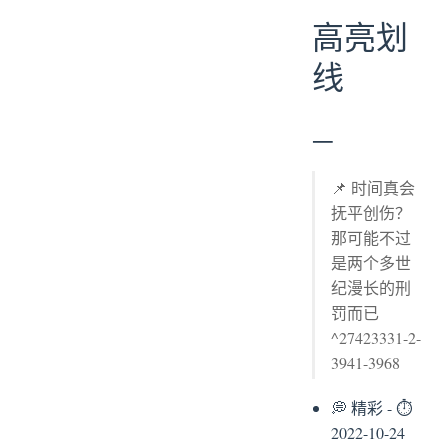
高亮划
线
一
📌 时间真会
抚平创伤？
那可能不过
是两个多世
纪漫长的刑
罚而已
^27423331-2-
3941-3968
💭 精彩 - ⏱
2022-10-24