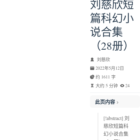
刘慈欣短
篇科幻小
说合集
（28册）
刘慈欣
2022年5月12日
约 1611 字
大约 5 分钟
24
此页内容
一
[!abstract] 刘
引子
慈欣短篇科
引子
幻小说合集
一