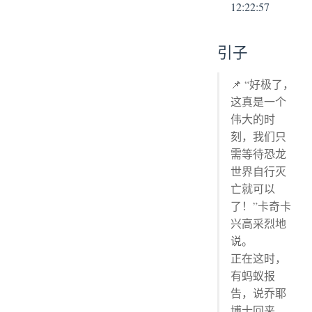
12:22:57
引子
📌 “好极了，
这真是一个
伟大的时
刻，我们只
需等待恐龙
世界自行灭
亡就可以
了！”卡奇卡
兴高采烈地
说。
正在这时，
有蚂蚁报
告，说乔耶
博士回来