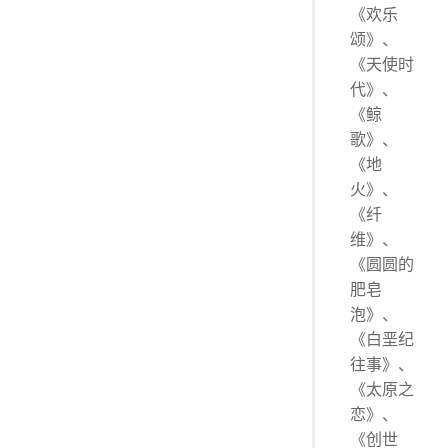
《欢乐
颂》、
《天使时
代》、
《鲸
歌》、
《地
火》、
《纤
维》、
《圆圆的
肥皂
泡》、
《白垩纪
往事》、
《太原之
恋》、
《创世