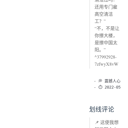
还用专门雇
高空清洁
工？”
“不，不是让
你擦大楼，
是擦中国太
阳。”
^37992928-
7zfwyX8vW
- 💭 震撼人心，
划线评论
📌 这使我想