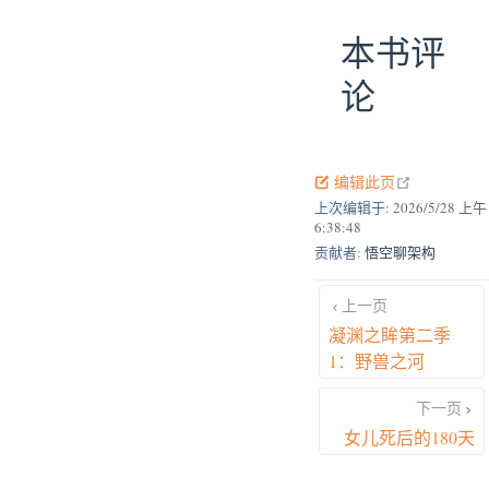
本书评
论
open in new
编辑此页
上次编辑于:
2026/5/28 上午
6:38:48
贡献者:
悟空聊架构
上一页
凝渊之眸第二季
1：野兽之河
下一页
女儿死后的180天