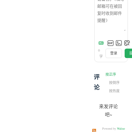
0
登录
字
按正序
评
按倒序
论
按热度
来发评论
吧~
Powered by
Waline
订阅本文评论
订阅本站