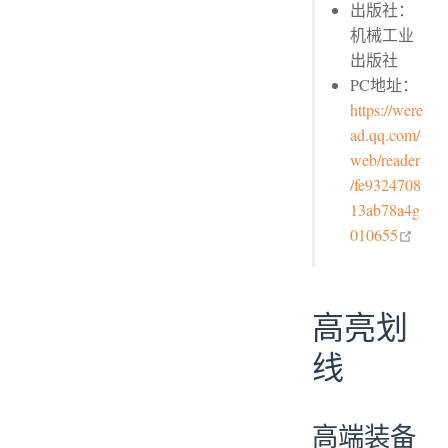
出版社：
机械工业
出版社
PC地址：
https://were
ad.qq.com/
web/reader
/fe9324708
13ab78a4g
open
010655
高亮划
线
高端装备