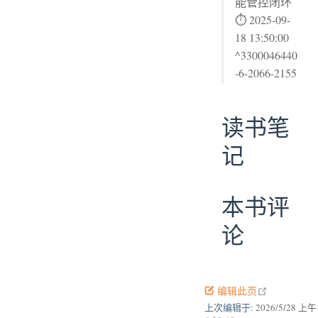
能管控闭环
⏱ 2025-09-
18 13:50:00
^3300046440
-6-2066-2155
读书笔
记
本书评
论
open in new
编辑此页
上次编辑于:
2026/5/28 上午