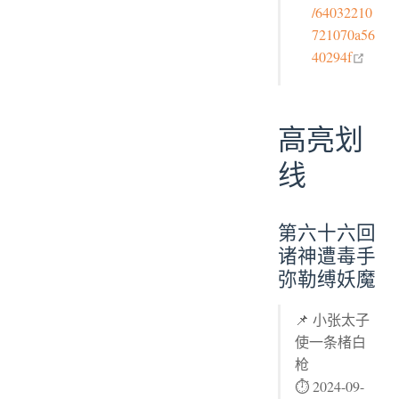
/64032210
721070a56
open 
40294f
高亮划
线
第六十六回
诸神遭毒手
弥勒缚妖魔
📌 小张太子
使一条楮白
枪
⏱ 2024-09-