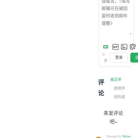
0
登录
字
按正序
评
按倒序
论
按热度
来发评论
吧~
Powered by
Waline