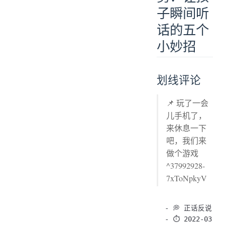
子瞬间听
话的五个
小妙招
划线评论
📌 玩了一会
儿手机了，
来休息一下
吧，我们来
做个游戏
^37992928-
7xToNpkyV
- 💭 正话反说
