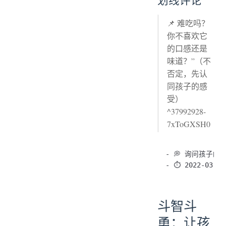
📌 难吃吗？
你不喜欢它
的口感还是
味道？”（不
否定，先认
同孩子的感
受）
^37992928-
7xToGXSH0
- 💭 询问孩子的感
斗智斗
勇：让孩