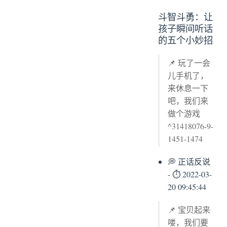
斗智斗勇：让
孩子瞬间听话
的五个小妙招
📌 玩了一会
儿手机了，
来休息一下
吧，我们来
做个游戏
^31418076-9-
1451-1474
💭 正话反说
- ⏱ 2022-03-
20 09:45:44
📌 宝贝起来
喽，我们要