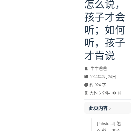
怎么说，
孩子才会
听；如何
听，孩子
才肯说
牛牛爸爸
2022年2月24日
约 924 字
大约 3 分钟
18
此页内容
拒绝“尬聊”，做会聊天的父母
[!abstract] 怎
划线评论
么说，孩子