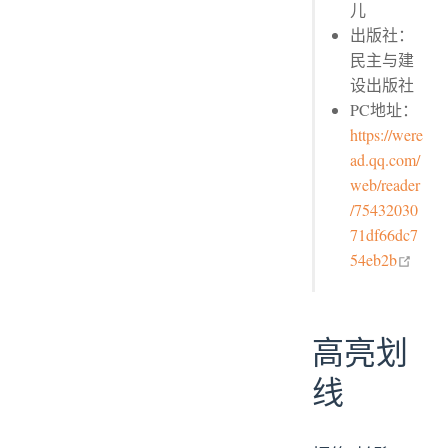
儿
出版社：
民主与建
设出版社
PC地址：
https://were
ad.qq.com/
web/reader
/75432030
71df66dc7
open
54eb2b
高亮划
线