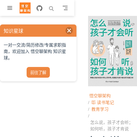
跳至主要內容
知识星球
一对一交流/简历修改/专属求职指
南，欢迎加入 悟空聊架构 知识星
球。
前往了解
悟空聊架构
读书笔记
教育学习
怎么说，孩子才会听；
如何听，孩子才肯说