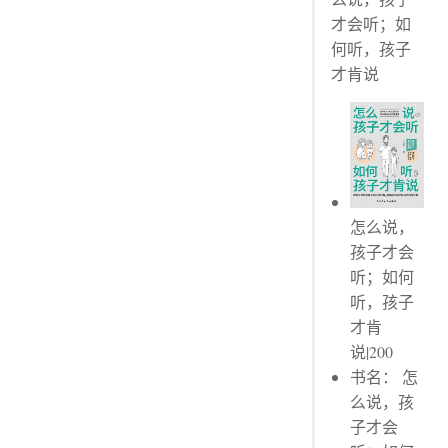
斗智斗勇：让孩子瞬间听话的五个小妙招
才会听；如
划线评论
何听，孩子
与孩子做个约定
才肯说
章节评论 No.1
描述性的赞赏更有效
划线评论
倾听的时候尽量少说“我也是”
划线评论
怎么说，
孩子才会
听；如何
听，孩子
才肯
说|200
书名： 怎
么说，孩
子才会