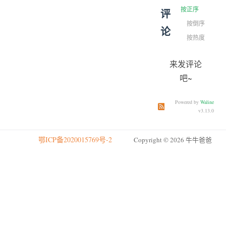
按正序
评
按倒序
论
按热度
来发评论
吧~
Powered by
Waline
订阅本文评论
订阅本站
v3.13.0
鄂ICP备2020015769号-2
Copyright © 2026 牛牛爸爸