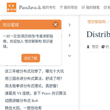
跳至主要內容
PassJava
我的专栏
我的项目
我的随笔
悟空聊架构
知识星球
SpringCloud 架构原理和实战
Distri
ELK 统一日志平台原理和实战
一对一交流/简历修改/专属求职指
南，欢迎加入 悟空聊架构 知识星
Jenkins 自动化部署实战
球。
悟空
约 
用故事讲解分布式协议原理
前往了解
分布式基础概念
这三年被分布式坑惨了，曝光十大坑
用三国杀讲分布式算法，舒适了吧？
用太极拳讲分布式理论，真舒服！
诸葛亮 VS 庞统，拿下 Paxos 共识算法
动图讲解分布式 Raft
韩信大招，一致性哈希